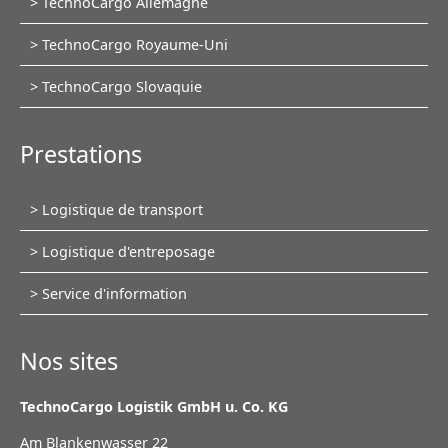
TechnoCargo Allemagne
au
TechnoCargo Royaume-Uni
contenu
TechnoCargo Slovaquie
Prestations
Aller
Logistique de transport
au
Logistique d'entreposage
contenu
Service d'information
Nos sites
TechnoCargo Logistik GmbH u. Co. KG
Am Blankenwasser 22