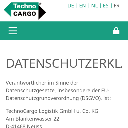
DE
EN
NL
ES
FR
Prestations
Entreprise
TechnoCargo Allemagne
Logistique de transport
TechnoCargo Royaume-Uni
Logistique d'entreposage
TechnoCargo Slovaquie
Service d'information
DATENSCHUTZERKL
Verantwortlicher im Sinne der
Datenschutzgesetze, insbesondere der EU-
Datenschutzgrundverordnung (DSGVO), ist:
TechnoCargo Logistik GmbH u. Co. KG
Am Blankenwasser 22
D-41468 Neuss