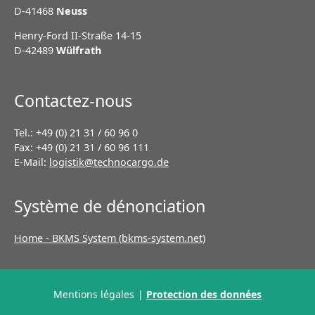
D-41468
Neuss
Henry-Ford II-Straße 14-15
D-42489
Wülfrath
Contactez-nous
Tel.: +49 (0) 21 31 / 60 96 0
Fax: +49 (0) 21 31 / 60 96 111
E-Mail:
logistik@technocargo.de
Système de dénonciation
Home - BKMS System (bkms-system.net)
Aller
Mentions légales
Protection des données
au