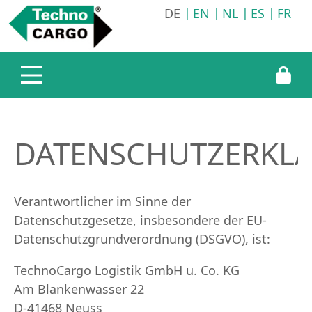
DE
EN
NL
ES
FR
Unternehmen
Leistungen
Karriere
Technocargo Deutschland
Transportlogistik
Stellenangebote
Technocargo England
Lagerlogistik
Einblicke
Technocargo Slowakei
Informationsservice
FAQ
DATENSCHUTZERKL
Werkstatt
Online Bewerbung
Verantwortlicher im Sinne der
Datenschutzgesetze, insbesondere der EU-
Datenschutzgrundverordnung (DSGVO), ist:
TechnoCargo Logistik GmbH u. Co. KG
Am Blankenwasser 22
D-41468 Neuss