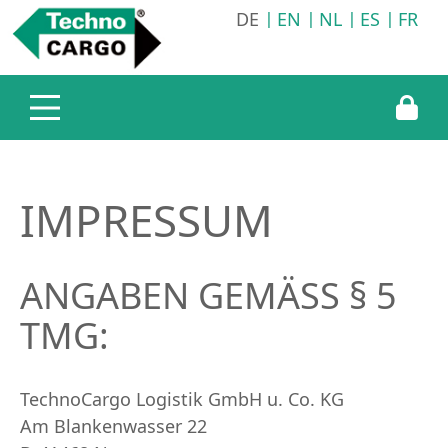
DE
EN
NL
ES
FR
Unternehmen
Leistungen
Karriere
Technocargo Deutschland
Transportlogistik
Stellenangebote
Technocargo England
Lagerlogistik
Einblicke
Technocargo Slowakei
Informationsservice
FAQ
IMPRESSUM
Werkstatt
Online Bewerbung
ANGABEN GEMÄSS § 5 T
MG:
TechnoCargo Logistik GmbH u. Co. KG
Am Blankenwasser 22